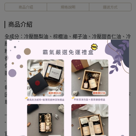
商品介紹
規格說明
運送方式
商品介紹
全成分：冷壓酪梨油、棕櫚油、椰子油、冷壓甜杏仁油、冷
壓米糠油、NaOH、純水、艾草粉、抹草粉、芙蓉粉、香茅
粉
香味｜純肥皂香氣
保存期限：2年
適用膚質：三歲以上，乾性、敏感肌膚洗香香用
-
每批皂都是純手工製作，
因此皂的顏色和壓印圖案依檔期製作略有不同，可接受再下
單。
-----------------------------------------------------------------------------------
-
官網優惠傳送門在這邊🔗https://reurl.cc/93y8nO