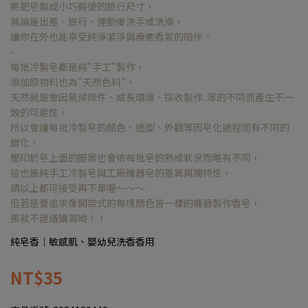
將肥皂製成小巧輕便的旅行尺寸，
無論是出差、旅行、運動後洗手或洗澡，
讓你在外也能享受純淨潔淨與療癒香氛的陪伴。
-
每批冷製皂都是純"手工"製作，
添加原物料也為"天然色料"，
天然就是會因氣候條件、成長環境、採收製作..等的不同而產生不一
致的可能性，
所以會讓每批冷製皂的顏色、造型、外觀等因皂化過程而有不同的
變化，
壓印於皂上面的圖案也會依每批皂的熟成狀況而略有不同，
這也是純手工冷製皂與工廠機器皂的差異與獨特性，
請以上都可接受再下單喔～～～
但若是要追求像開架式的每塊顏色皆一樣的機器製作香皂，
那就不建議購買呦！！
純皂香｜敏感肌、嬰幼兒洗香香用
NT$35