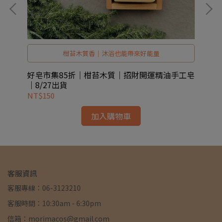
柑苔木質香｜沐浴也能帶來好能量
好皂市集85折｜柑苔木質｜招財開運精油手工皂
2
｜8/27出貨
NT$150
NT
加入購物車
客服資訊
客服專線：06-3123210
客服時間：10:30am - 6:30pm
信箱：morimacos@gmail.com