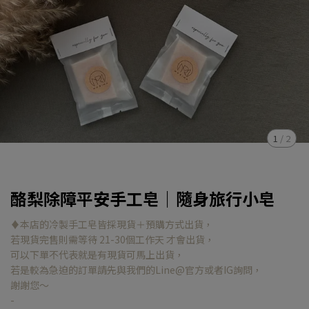
1
/
2
酪梨除障平安手工皂｜隨身旅行小皂
♦️本店的冷製手工皂皆採現貨＋預購方式出貨，
若現貨完售則需等待 21-30個工作天 才會出貨，
可以下單不代表就是有現貨可馬上出貨，
若是較為急迫的訂單請先與我們的Line@官方或者IG詢問，
謝謝您～
-