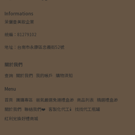
Informations
茉儷曼美妝企業
統編：81279102
地址：台南市永康區忠義街52號
關於我們
查詢
關於我們
我的帳戶
購物須知
Menu
首頁
團購專區
爸氣嚴選免運禮盒🎁
商品列表
精選禮盒🎁
關於我們
聯絡我們❤️
客製化代工🕯️
找找代工瓶罐
紅利兌換好禮商城