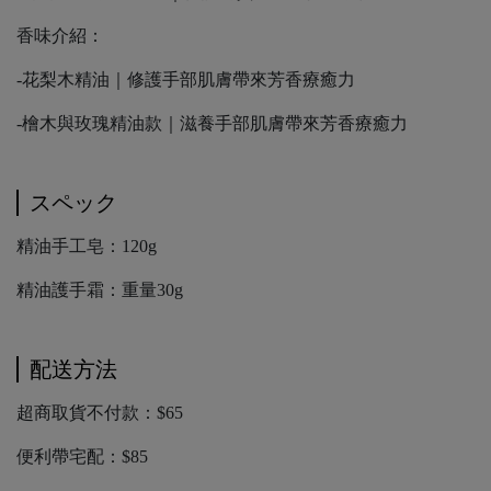
香味介紹：
-花梨木精油｜修護手部肌膚帶來芳香療癒力
-檜木與玫瑰精油款｜滋養手部肌膚帶來芳香療癒力
スペック
精油手工皂：120g
精油護手霜：重量30g
配送方法
超商取貨不付款：$65
便利帶宅配：$85