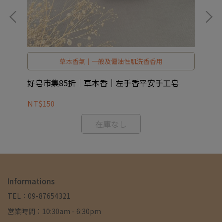
草本香氣｜一般及偏油性肌洗香香用
浴皂
好皂市集85折｜草本香｜左手香平安手工皂
好
9/
NT$150
NT
在庫なし
Informations
TEL：09-87654321
営業時間：10:30am - 6:30pm