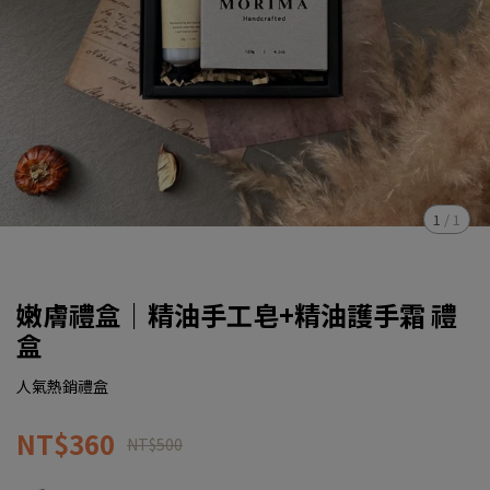
1
/
1
嫩膚禮盒｜精油手工皂+精油護手霜 禮
盒
人氣熱銷禮盒
NT$360
NT$500