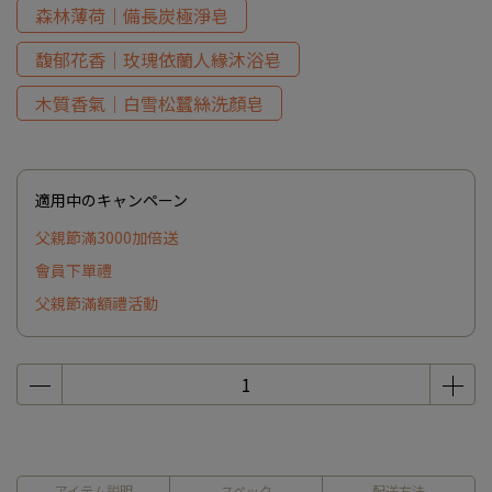
森林薄荷｜備長炭極淨皂
馥郁花香｜玫瑰依蘭人緣沐浴皂
木質香氣｜白雪松蠶絲洗顏皂
適用中のキャンペーン
父親節滿3000加倍送
會員下單禮
父親節滿額禮活動
アイテム説明
スペック
配送方法