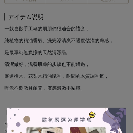
アイテム説明
一款喜歡手工皂的朋朋們很適合的禮盒，
純植物的精油香氣、洗完澡清爽不過度估溜的膚感，
是最單純無負擔的天然清潔品;
清潔做好，滋養肌膚的步驟也不能錯過，
嚴選檜木、花梨木精油賦香，耐聞的木質調香氣，
嗅覺不刺激且耐聞，膚感滑嫩不粘膩。
｜精油手工皂｜
☑️左手香平安皂｜草本香｜舒緩敏感、粗糙肌掰掰
☑️白雪松蠶絲皂｜木質香氣｜想要洗臉臉都能用