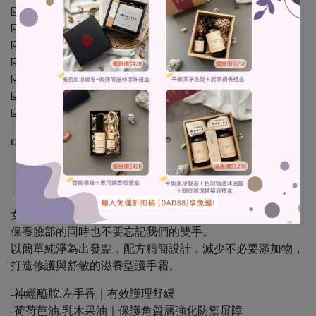
☑️酪梨除障平安皂｜無香｜最單純的配方適合小寶貝們用
☑️真正薰衣草皂｜草木療癒香｜乾癢肌走開
☑️玫瑰薰衣草皂｜花草香｜皮膚不想乾乾的都能用
☑️癒創木綠泥皂｜草木香｜深層清潔肌膚
☑️凡事必橙皂｜清新花香｜滋養肌膚姊姊們都愛
☑️玫瑰伊人皂｜經典花香｜想皮膚嫩嫩的都來用
☑️金好運招財皂｜柑橘木質香｜開運招財洗香香
👉內容物：肥皂、附贈起泡網、單顆精美紙盒包裝
｜精油護手霜｜
女人的手是第二張臉
保養臉部的同時也不要忘記我們的雙手。
以簡單純淨為出發點，配方精簡設計，減少不必要添加物，
打造修護與舒敏的滋養型護手霜。
-神經醯胺.左手香｜有效護理舒緩
-荷荷芭油.乳木果油｜保護角質層強化防禦屏障