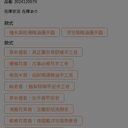
品番:
2024120079
在庫状況:
在庫あり
款式
檜木與玫瑰精油護手霜
洋甘菊精油護手霜
款式
草本香氣｜真正薰衣草舒膚手工皂
優雅花香｜凡事必橙花手工皂
柑苔木質｜招財開運精油手工皂
純皂香 ｜酪梨除障平安手工皂
草本香氣｜左手香平安皂
清雅花草香｜玉蘭安恬洗顏皂
柔棉花草香｜德國藍洋甘菊燕麥皂