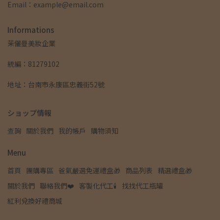
Email：example@email.com
Informations
茉儷曼美妝企業
統編：81279102
地址：台南市永康區忠義街52號
ショップ情報
查詢
關於我們
我的帳戶
購物須知
Menu
首頁
團購專區
爸氣嚴選免運禮盒🎁
商品列表
精選禮盒🎁
關於我們
聯絡我們❤️
客製化代工🕯️
找找代工瓶罐
紅利兌換好禮商城