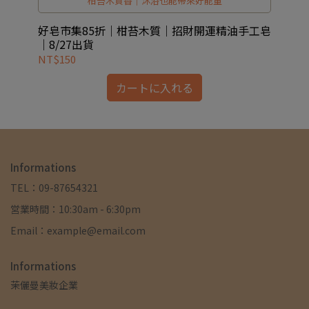
柑苔木質香｜沐浴也能帶來好能量
皂｜
好皂市集85折｜柑苔木質｜招財開運精油手工皂
好
｜8/27出貨
NT$150
NT
カートに入れる
Informations
TEL：09-87654321
営業時間：10:30am - 6:30pm
Email：example@email.com
Informations
茉儷曼美妝企業