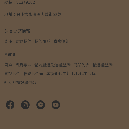
統編：81279102
地址：台南市永康區忠義街52號
ショップ情報
查詢
關於我們
我的帳戶
購物須知
Menu
首頁
團購專區
爸氣嚴選免運禮盒🎁
商品列表
精選禮盒🎁
關於我們
聯絡我們❤️
客製化代工🕯️
找找代工瓶罐
紅利兌換好禮商城