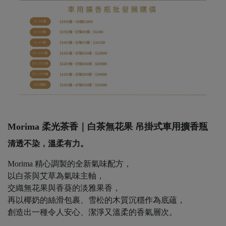
Morima 柔光茶香｜白茶無花果 吊掛式車用擴香瓶
清透不染，溫柔有力。
Morima 精心調製的全新氣味配方，
以白茶與艾草為氣味主軸，
交織無花果與香葵的淡雅果香，
再以椰奶的絲滑包裹、雪松的木質沉穩作為底蘊，
創造出一種令人安心、潔淨又溫柔的香氣層次。