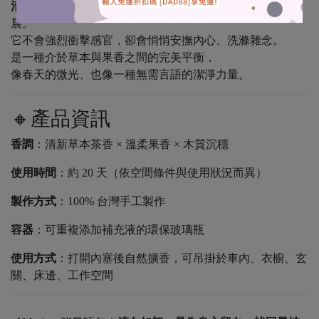
清白如初
，是那種剛洗完衣服、開窗通風、空氣剛好的早
晨。
它不會強烈衝擊感官，卻會悄悄安撫內心、洗滌雜念。
是一種介於草本與果香之間的完美平衡，
像春天的微光、也像一種無需言語的潔淨力量。
🔸產品資訊
香調
：清新草本茶香 × 溫柔果香 × 木質沉穩
使用時間
：約 20 天（依空間條件與使用狀況而異）
製作方式
：100% 台灣手工製作
容器
：可重複添加補充液的環保玻璃瓶
使用方式
：打開內塞後自然擴香，可吊掛於車內、衣櫥、玄
關、床邊、工作空間