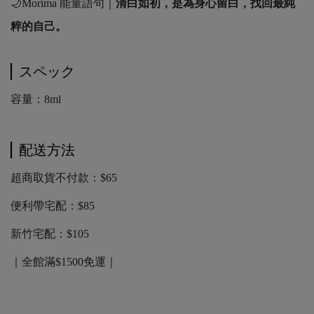
🌙Morima 能量語句｜
清白如初，是為身心留白，找回最純
粹的自己。
スペック
容量：8ml
配送方法
超商取貨不付款：$65
便利帶宅配：$85
新竹宅配：$105
｜全館滿$1500免運｜