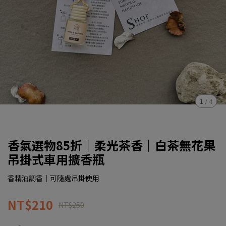
1
/
4
香氣選物85折｜柔光茶香｜白茶無花果
吊掛式車用擴香瓶
香精油調香｜可隨處吊掛使用
NT$210
NT$250