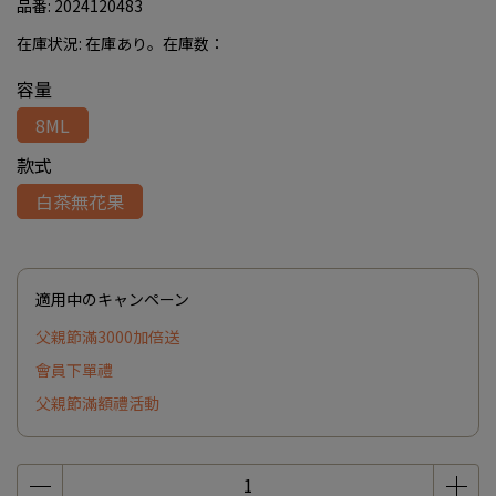
品番:
2024120483
在庫状況:
在庫あり。在庫数：
容量
8ML
款式
白茶無花果
適用中のキャンペーン
父親節滿3000加倍送
會員下單禮
父親節滿額禮活動