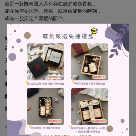
這是一款既輕盈又具有存在感的療癒香氛，
能在你需要沈靜、釋壓、或重啟能量的時刻，
成為一股安定且溫暖的陪伴。
🌿香氣靈魂成分
白茶香氣
：淡雅清新，帶來純淨與清透的感受
艾草精油
：古老草本力量，具有淨化氣場與防護作用
無花果香氣
：果香柔和，帶有成熟卻不甜膩的愉悅氣息
香葵香氣
：溫和花果調，拉近情感距離、營造舒適氛圍
椰奶香氣
：絲滑柔順，為整體氣味增添包覆與療癒感
雪松精油
：穩定情緒、提供深層安心感，讓氣味更具層次
✨香氣感受