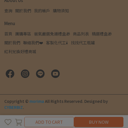
About Us
查詢
關於我們
我的帳戶
購物須知
Menu
首頁
團購專區
爸氣嚴選免運禮盒🎁
商品列表
精選禮盒🎁
關於我們
聯絡我們❤️
客製化代工🕯️
找找代工瓶罐
紅利兌換好禮商城
Copyright ©
morima
All Rights Reserved.
Designed by
CYBERBIZ
.
Cancel
Finish
ADD TO CART
BUY NOW