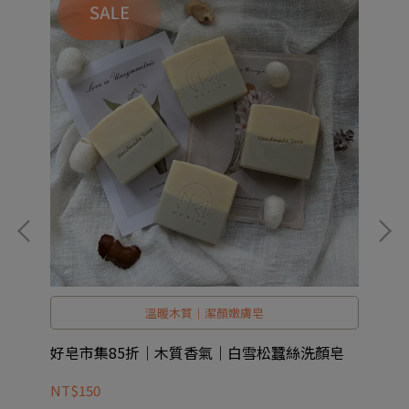
溫暖木質｜潔顏嫩膚皂
好皂市集85折｜木質香氣｜白雪松蠶絲洗顏皂
好
NT$150
NT