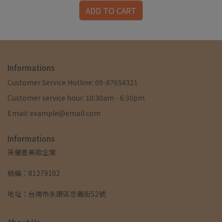
ADD TO CART
Informations
Customer Service Hotline: 09-87654321
Customer service hour: 10:30am - 6:30pm
Email: example@email.com
Informations
茉儷曼美妝企業
統編：81279102
地址：台南市永康區忠義街52號