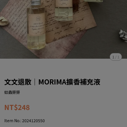
1
/
1
文文退散｜MORIMA擴香補充液
蚊蟲掰掰
NT$248
Item No.:
2024120550