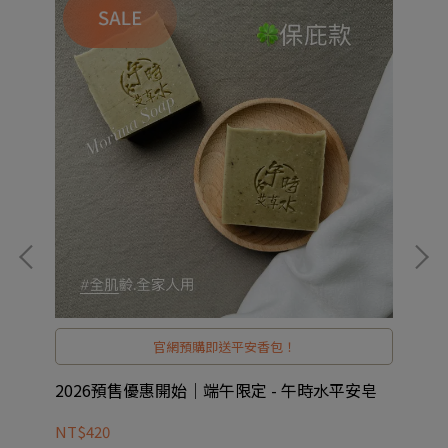
官網預購即送平安香包！
皂
2026預售優惠開始｜端午限定 - 午時水平安皂
好
NT$420
NT