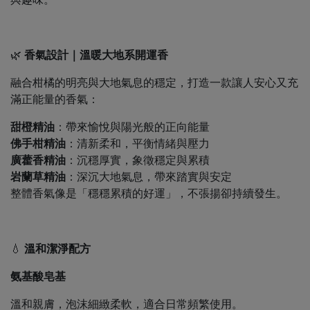
🌿
香氣設計｜溫暖大地系開運香
融合柑橘的明亮與大地氣息的穩定，打造一款讓人安心又充
滿正能量的香氣：
甜橙精油
：帶來愉悅與陽光般的正向能量
佛手柑精油
：清新柔和，平衡情緒與壓力
廣藿香精油
：沉穩厚實，象徵穩定與累積
岩蘭草精油
：深沉大地氣息，帶來踏實與安定
整體香氣像是「穩穩累積的好運」，不張揚卻持續發生。
💧
溫和潔淨配方
氨基酸皂基
溫和親膚，泡沫細緻柔軟，適合日常頻繁使用。