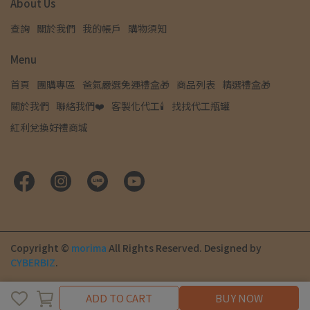
About Us
查詢
關於我們
我的帳戶
購物須知
Menu
首頁
團購專區
爸氣嚴選免運禮盒🎁
商品列表
精選禮盒🎁
關於我們
聯絡我們❤️
客製化代工🕯️
找找代工瓶罐
紅利兌換好禮商城
Copyright ©
morima
All Rights Reserved.
Designed by
CYBERBIZ
.
ADD TO CART
ADD TO CART
BUY NOW