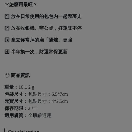
💛
怎麼用最旺？
1️⃣
放在日常使用的包包內一起帶著走
2️⃣
放在收銀機、辦公桌，好運旺不停
3️⃣
拿去你常拜的廟「過爐」更強
4️⃣
半年換一次，財運常保更新
📦
商品資訊
重量
：10 ± 2 g
包裝尺寸
：包裝尺寸：6.5*7cm
元寶尺寸
：包裝尺寸：4*2.5cm
保存期限
：2 年
適用膚質
：全肌齡適用