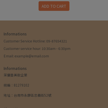
ADD TO CART
Informations
Customer Service Hotline: 09-87654321
Customer service hour: 10:30am - 6:30pm
Email: example@email.com
Informations
茉儷曼美妝企業
統編：81279102
地址：台南市永康區忠義街52號