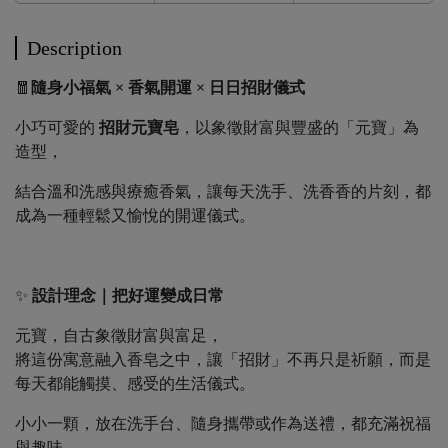
Description
🧧
隨身小福氣 × 香氣開運 × 日日招財儀式
小巧可愛的
招財元寶皂
，以象徵財富與豐盛的「元寶」為
造型，
結合溫和洗感與療癒香氣，讓每天洗手、洗香香的片刻，都
成為一種輕鬆又愉悅的開運儀式。
✨
設計理念｜把好運變成日常
元寶，自古象徵財富與富足，
將這份寓意融入香皂之中，讓「招財」不再只是祈願，而是
每天都能觸摸、感受的生活儀式。
小小一顆，放在洗手台、隨身攜帶或作為送禮，都充滿祝福
與趣味。