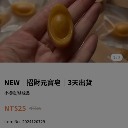
1
/
3
NEW｜招財元寶皂｜3天出貨
小禮物/結緣品
NT$25
NT$50
Item No.:
2024120729