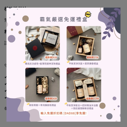
植物性甘油
幫助肌膚維持水分，洗後不乾澀，保持柔潤感。
精油配方
讓清潔同時享受天然香氣的療癒陪伴。
💛
使用情境
✔ 日常洗手、清潔使用
✔ 放在店裏、辦公桌或包包裡，作爲招財小物
✔ 小禮物、結緣品送禮小物
✔ 為自己打造「每日招財小儀式」
每一次起泡，都是對自己說一句：
「好運正在靠近。」