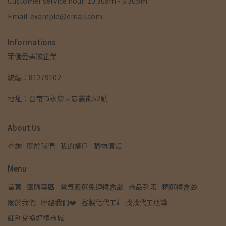
Customer service hour: 10:30am - 6:30pm
Email: example@email.com
Informations
茉儷曼美妝企業
統編：81279102
地址：台南市永康區忠義街52號
About Us
查詢
關於我們
我的帳戶
購物須知
Menu
首頁
團購專區
爸氣嚴選免運禮盒🎁
商品列表
精選禮盒🎁
關於我們
聯絡我們❤️
客製化代工🕯️
找找代工瓶罐
紅利兌換好禮商城