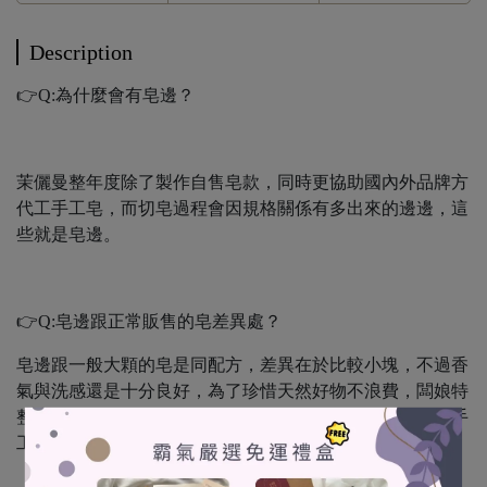
Description
👉Q:為什麼會有皂邊？
茉儷曼整年度除了製作自售皂款，同時更協助國內外品牌方
代工手工皂，而切皂過程會因規格關係有多出來的邊邊，這
些就是皂邊。
👉Q:皂邊跟正常販售的皂差異處？
皂邊跟一般大顆的皂是同配方，差異在於比較小塊，不過香
氣與洗感還是十分良好，為了珍惜天然好物不浪費，闆娘特
整理好裝袋，優先回饋給群組的朋朋們喊單，數量不多對手
工皂喜愛的朋朋們再購買喔～