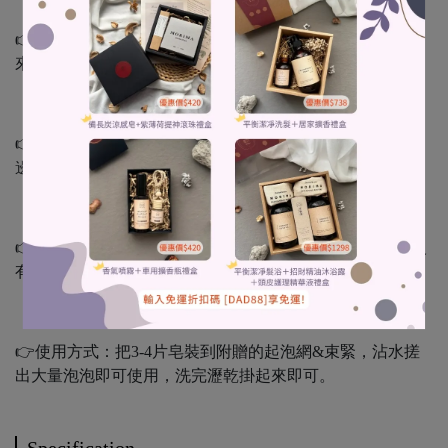
👉配方皆為用於肌膚清潔的皂，溫潤好洗不乾燥，可以用
來洗手、洗臉沐浴、洗幼兒都很好。
👉內容物：一包皂邊會附贈一個起泡網，可用於裝多片皂
邊一起使用。
👉保存期限約2年，需存放於乾燥且無日照處儲存，只要沒
有油耗味出現就可以一直使用。
👉使用方式：把3-4片皂裝到附贈的起泡網&束緊，沾水搓
出大量泡泡即可使用，洗完瀝乾掛起來即可。