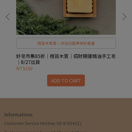
柑苔木質香｜沐浴也能帶來好能量
浴皂
好皂市集85折｜柑苔木質｜招財開運精油手工皂
好
｜8/27出貨
NT$150
NT
ADD TO CART
Informations
Customer Service Hotline: 09-87654321