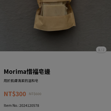
1
/
2
Morima惜福皂邊
用於肌膚清潔的溫和皂
NT$300
NT$600
Item No.:
2024120578