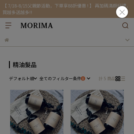
【 7/18-8/15父親節活動，下單享88折優惠 ! 】 再加碼滿額好禮，
買越多送越多!!
精油髮品
デフォルト順
全てのフィルター条件
計 5 商品