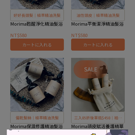
好好長頭髮｜植萃精油洗髮
油性頭皮｜植萃精油洗髮
Morima甦醒淨化精油髮浴
Morima平衡潔淨精油髮浴
NT$580
NT$580
カートに入れる
カートに入れる
偏乾髮絲｜植萃精油洗髮
三入85折後單瓶$458｜結帳
系統自動折
Morima保濕修護精油髮浴
Morima頭皮賦活養護精華
液