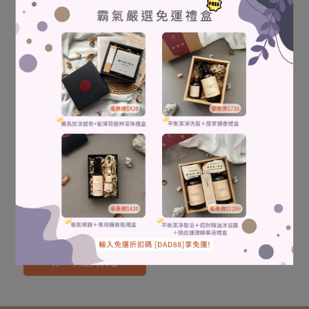
NT$650
NT$539
カートに入れる
カートに入れる
三入8折後單瓶$398｜結帳
系統自動折
Morima 玫瑰依蘭養護髮妝
保養油
NT$498
カートに入れる